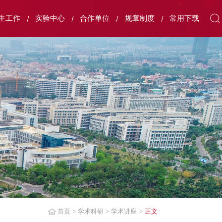
生工作
实验中心
合作单位
规章制度
常用下载
首页
>
学术科研
>
学术讲座
>
正文