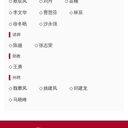
蔡双凤
刘丹
苗楠
李文华
曹慧芬
林辰
徐冬旸
沙永强
讲师
陈越
张志荣
助教
王勇
外聘
魏攀凤
姚建凤
邱建龙
马晓峰