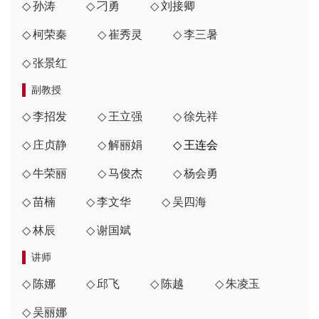
孙涛
刁勇
刘接卿
柯荣秦
崔秀灵
李三暑
张景红
副教授
李招发
王立强
徐先祥
庄贞静
解丽娟
王连会
牛荣丽
马俊杰
杨会勇
苗楠
李文华
吴四海
林辰
谢国斌
讲师
陈娜
邱飞
陈越
朱凌玉
吴丽娜