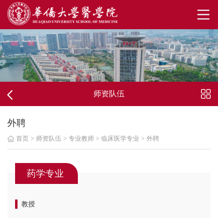
师资队伍
外聘
首页
>
师资队伍
>
专业教师
>
临床医学专业
>
外聘
药学专业
教授