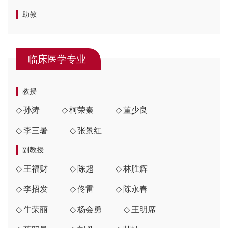
助教
临床医学专业
教授
孙涛
柯荣秦
董少良
李三暑
张景红
副教授
王福财
陈超
林胜辉
李招发
佟雷
陈永春
牛荣丽
杨会勇
王明席