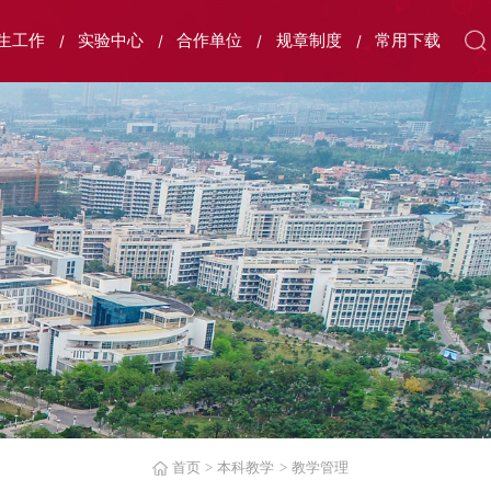
生工作
实验中心
合作单位
规章制度
常用下载
首页
>
本科教学
>
教学管理