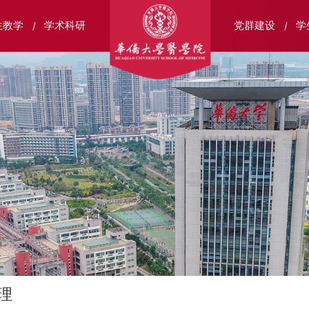
生教学
学术科研
党群建设
学
理