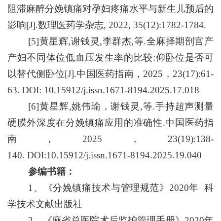
阻滞麻醉分娩镇痛对孕妇疼痛水平与新生儿预后的
影响[J].数理医药学杂志, 2022, 35(12):1782-1784.
[
5
]黄星辉,谢钱灵,李群杰,等.全麻择期剖宫产
产妇不同体位低血压发生率的比较:仰卧位是否可
以替代侧卧位[J].
中国医药指南，
2025，23(17):61-
63.
DOI:
10.15912/j.issn.1671-8194.2025.17.018
[
6
]黄星辉,
姚伟瑜，
谢钱灵
,等.手持超声测量
硬膜外深度在分娩镇痛应用的准确性
.中国医药指
南，2025，23(19):138-
140.
DOI:10.15912/j.issn.1671-8194.2025.19.040
参编书籍：
1、
《分娩镇痛技术与管理规范》
2020年 科
学技术文献出版社
2、
《麻省总医院术后监护管理手册》
2020年