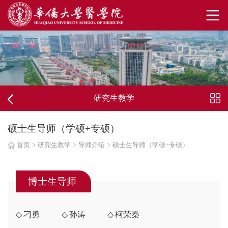
研究生教学
硕士生导师（学硕+专硕）
首页
>
研究生教学
>
导师介绍
>
硕士生导师（学硕+专硕）
博士生导师
刁勇
孙涛
柯荣秦