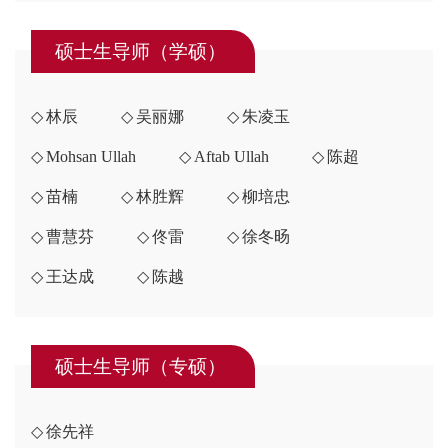
硕士生导师（学硕）
林辰
吴丽娜
朱凌玉
Mohsan Ullah
Aftab Ullah
陈超
苗楠
林胜辉
柳培忠
曹慧芬
佟雷
徐冬旸
王达成
陈越
硕士生导师（专硕）
徐先祥