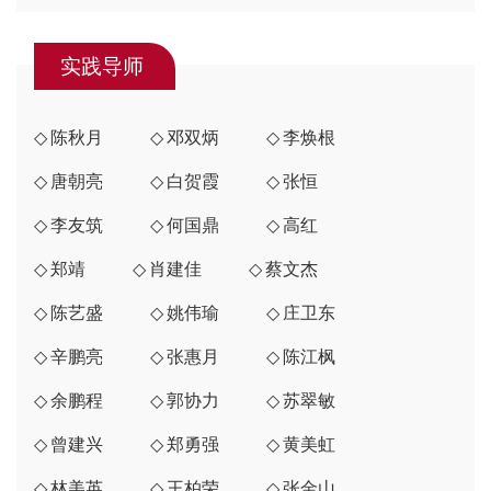
实践导师
陈秋月
邓双炳
李焕根
唐朝亮
白贺霞
张恒
李友筑
何国鼎
高红
郑靖
肖建佳
蔡文杰
陈艺盛
姚伟瑜
庄卫东
辛鹏亮
张惠月
陈江枫
余鹏程
郭协力
苏翠敏
曾建兴
郑勇强
黄美虹
林美英
王柏荣
张金山