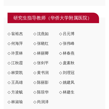
研究生指导教师（华侨大学附属医院）
翁裕杰
沈燕如
吕元博
何海萍
张晓红
张伟峰
许景林
林丽卿
林春燕
江秋霞
张剑平
庞素秋
林荣凯
黄书润
刘理冠
王高雄
陈丽影
姚建凤
方凌毓
陈琼华
林建生
林淑瑜
尚润泽