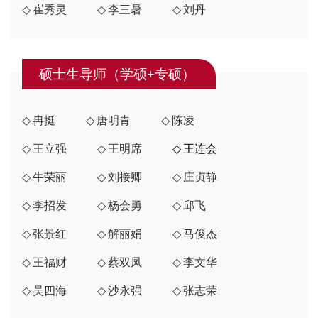
崔秀灵
李三暑
刘丹
硕士生导师（学硕+专硕）
冉挺
唐明青
陈凌
王立强
王明席
王连会
牛荣丽
刘接卿
庄贞静
李招发
杨会勇
邱飞
张景红
解丽娟
马俊杰
王福财
蔡双凤
李文华
吴四海
沙永强
张志荣